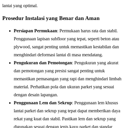
lantai yang optimal.
Prosedur Instalasi yang Benar dan Aman
Persiapan Permukaan
: Permukaan harus rata dan stabil.
Penggunaan lapisan subfloor yang tepat, seperti beton atau
plywood, sangat penting untuk memastikan kestabilan dan
menghindari deformasi lantai di masa mendatang.
Pengukuran dan Pemotongan
: Pengukuran yang akurat
dan pemotongan yang presisi sangat penting untuk
memastikan pemasangan yang rapi dan menghindari limbah
material. Perhatikan pola dan ukuran parket yang sesuai
dengan desain lapangan.
Penggunaan Lem dan Sekrup
: Penggunaan lem khusus
lantai parket dan sekrup yang tepat dapat memberikan daya
rekat yang kuat dan stabil. Pastikan lem dan sekrup yang
digunakan sesuai dengan jenis kayu parket dan standar