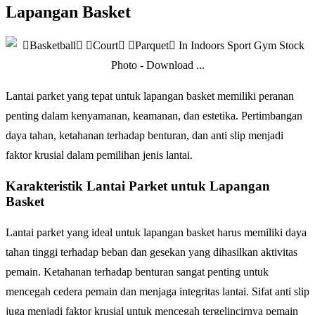
Lapangan Basket
Lantai parket yang tepat untuk lapangan basket memiliki peranan
penting dalam kenyamanan, keamanan, dan estetika. Pertimbangan
daya tahan, ketahanan terhadap benturan, dan anti slip menjadi
faktor krusial dalam pemilihan jenis lantai.
Karakteristik Lantai Parket untuk Lapangan
Basket
Lantai parket yang ideal untuk lapangan basket harus memiliki daya
tahan tinggi terhadap beban dan gesekan yang dihasilkan aktivitas
pemain. Ketahanan terhadap benturan sangat penting untuk
mencegah cedera pemain dan menjaga integritas lantai. Sifat anti slip
juga menjadi faktor krusial untuk mencegah tergelincirnya pemain