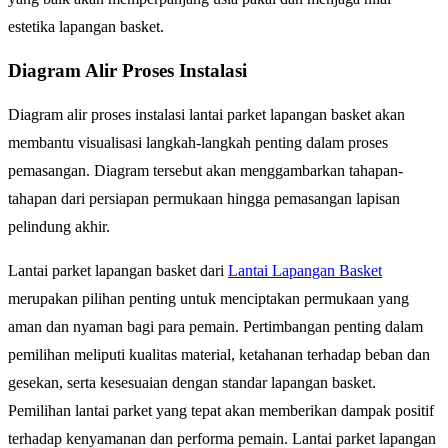
estetika lapangan basket.
Diagram Alir Proses Instalasi
Diagram alir proses instalasi lantai parket lapangan basket akan
membantu visualisasi langkah-langkah penting dalam proses
pemasangan. Diagram tersebut akan menggambarkan tahapan-
tahapan dari persiapan permukaan hingga pemasangan lapisan
pelindung akhir.
Lantai parket lapangan basket dari
Lantai Lapangan Basket
merupakan pilihan penting untuk menciptakan permukaan yang
aman dan nyaman bagi para pemain. Pertimbangan penting dalam
pemilihan meliputi kualitas material, ketahanan terhadap beban dan
gesekan, serta kesesuaian dengan standar lapangan basket.
Pemilihan lantai parket yang tepat akan memberikan dampak positif
terhadap kenyamanan dan performa pemain. Lantai parket lapangan