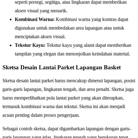
seperti persegi, segitiga, atau lingkaran dapat memberikan
aksen visual yang menarik.
Kombinasi Warna:
Kombinasi warna yang kontras dapat
digunakan untuk membedakan area lapangan atau untuk
menciptakan aksen visual.
Tekstur Kayu:
Tekstur kayu yang alami dapat memberikan
tampilan yang elegan dan menonjolkan keindahan material.
Sketsa Desain Lantai Parket Lapangan Basket
Sketsa desain lantai parket harus mencakup dimensi lapangan, posisi
garis-garis lapangan, lingkaran tengah, dan area penalti. Sketsa juga
harus memperlihatkan pola lantai parket yang akan diterapkan,
termasuk kombinasi warna dan tekstur. Sketsa ini akan menjadi
acuan penting dalam proses pengerjaan.
Sebagai contoh sketsa, dapat digambarkan lapangan dengan garis-
garis lapangan yang jelas, lingkaran tengah yang berukuran tepat,