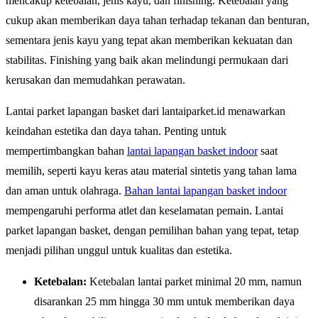
mencakup ketebalan, jenis kayu, dan finishing. Ketebalan yang
cukup akan memberikan daya tahan terhadap tekanan dan benturan,
sementara jenis kayu yang tepat akan memberikan kekuatan dan
stabilitas. Finishing yang baik akan melindungi permukaan dari
kerusakan dan memudahkan perawatan.
Lantai parket lapangan basket dari lantaiparket.id menawarkan
keindahan estetika dan daya tahan. Penting untuk
mempertimbangkan bahan
lantai lapangan basket indoor
saat
memilih, seperti kayu keras atau material sintetis yang tahan lama
dan aman untuk olahraga.
Bahan lantai lapangan basket indoor
mempengaruhi performa atlet dan keselamatan pemain. Lantai
parket lapangan basket, dengan pemilihan bahan yang tepat, tetap
menjadi pilihan unggul untuk kualitas dan estetika.
Ketebalan:
Ketebalan lantai parket minimal 20 mm, namun
disarankan 25 mm hingga 30 mm untuk memberikan daya