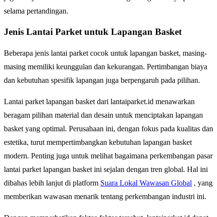
selama pertandingan.
Jenis Lantai Parket untuk Lapangan Basket
Beberapa jenis lantai parket cocok untuk lapangan basket, masing-
masing memiliki keunggulan dan kekurangan. Pertimbangan biaya
dan kebutuhan spesifik lapangan juga berpengaruh pada pilihan.
Lantai parket lapangan basket dari lantaiparket.id menawarkan
beragam pilihan material dan desain untuk menciptakan lapangan
basket yang optimal. Perusahaan ini, dengan fokus pada kualitas dan
estetika, turut mempertimbangkan kebutuhan lapangan basket
modern. Penting juga untuk melihat bagaimana perkembangan pasar
lantai parket lapangan basket ini sejalan dengan tren global. Hal ini
dibahas lebih lanjut di platform
Suara Lokal Wawasan Global
, yang
memberikan wawasan menarik tentang perkembangan industri ini.