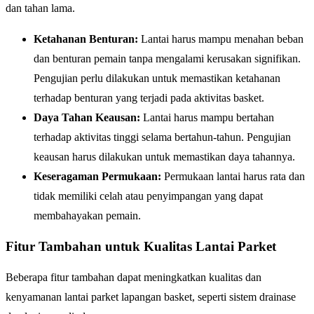
dan tahan lama.
Ketahanan Benturan:
Lantai harus mampu menahan beban
dan benturan pemain tanpa mengalami kerusakan signifikan.
Pengujian perlu dilakukan untuk memastikan ketahanan
terhadap benturan yang terjadi pada aktivitas basket.
Daya Tahan Keausan:
Lantai harus mampu bertahan
terhadap aktivitas tinggi selama bertahun-tahun. Pengujian
keausan harus dilakukan untuk memastikan daya tahannya.
Keseragaman Permukaan:
Permukaan lantai harus rata dan
tidak memiliki celah atau penyimpangan yang dapat
membahayakan pemain.
Fitur Tambahan untuk Kualitas Lantai Parket
Beberapa fitur tambahan dapat meningkatkan kualitas dan
kenyamanan lantai parket lapangan basket, seperti sistem drainase