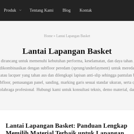
Produk
Tentang Kami
Blog
Kontak
Home
»
Lantai Lapangan Basket
Lantai Lapangan Basket
ng dirancang untuk memenuhi kebutuhan performa, keselamatan, dan daya tahan.
g dikombinasikan dengan subfloor peredam (sprung/underlayment) untuk mered
atau lacquer yang tahan aus dan dilengkapi lapisan anti-slip sehingga pantulan
floor, pemasangan panel, sanding, marking garis sesuai standar ukuran, serta q
 olahraga profesional. Hubungi kami untuk konsultasi teknis, demo material, da
Lantai Lapangan Basket: Panduan Lengkap
Memilih Material Terbaik untuk Lapangan