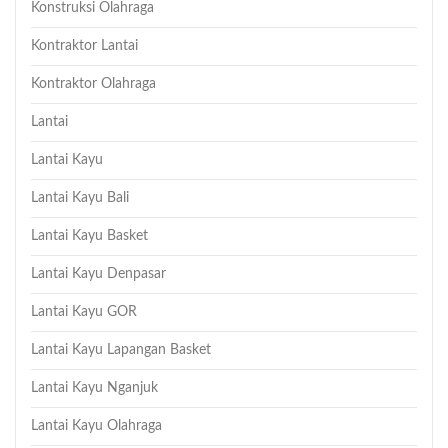
Konstruksi Olahraga
Kontraktor Lantai
Kontraktor Olahraga
Lantai
Lantai Kayu
Lantai Kayu Bali
Lantai Kayu Basket
Lantai Kayu Denpasar
Lantai Kayu GOR
Lantai Kayu Lapangan Basket
Lantai Kayu Nganjuk
Lantai Kayu Olahraga