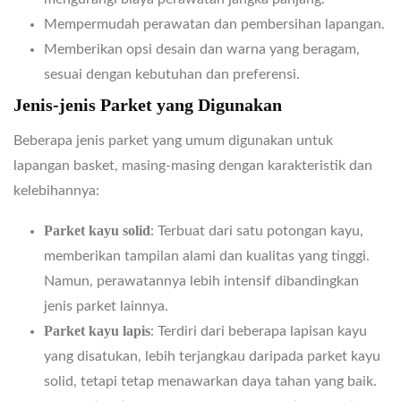
Mempermudah perawatan dan pembersihan lapangan.
Memberikan opsi desain dan warna yang beragam,
sesuai dengan kebutuhan dan preferensi.
Jenis-jenis Parket yang Digunakan
Beberapa jenis parket yang umum digunakan untuk
lapangan basket, masing-masing dengan karakteristik dan
kelebihannya:
Parket kayu solid
: Terbuat dari satu potongan kayu,
memberikan tampilan alami dan kualitas yang tinggi.
Namun, perawatannya lebih intensif dibandingkan
jenis parket lainnya.
Parket kayu lapis
: Terdiri dari beberapa lapisan kayu
yang disatukan, lebih terjangkau daripada parket kayu
solid, tetapi tetap menawarkan daya tahan yang baik.