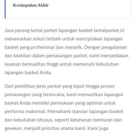
Kesimpulan Akhir
Jasa pasang lantai parket lapangan basket lantaiparket.id
menawarkan solusi terbaik untuk menciptakan lapangan
basket yang profesional dan menarik. Dengan pengalaman
dan keahlian dalam pemasangan parket, kami menyediakan
layanan berkualitas tinggi untuk memenuhi kebutuhan
lapangan basket Anda.
Dari pemilihan jenis parket yang tepat hingga proses
pemasangan yang terencana, kami memastikan lapangan
basket Anda memiliki permukaan yang optimal untuk
performa maksimal. Memahami standar lapangan basket
dan kebutuhan khusus, seperti ketahanan benturan dan
gesekan, menjadi prioritas utama kami. Kami juga