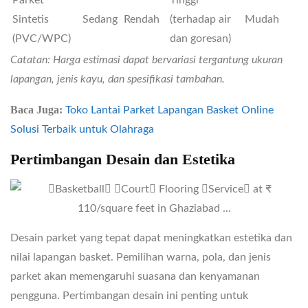
Parket
Tinggi
Sintetis
Sedang
Rendah
(terhadap air
Mudah
(PVC/WPC)
dan goresan)
Catatan: Harga estimasi dapat bervariasi tergantung ukuran
lapangan, jenis kayu, dan spesifikasi tambahan.
Baca Juga:
Toko Lantai Parket Lapangan Basket Online
Solusi Terbaik untuk Olahraga
Pertimbangan Desain dan Estetika
Desain parket yang tepat dapat meningkatkan estetika dan
nilai lapangan basket. Pemilihan warna, pola, dan jenis
parket akan memengaruhi suasana dan kenyamanan
pengguna. Pertimbangan desain ini penting untuk