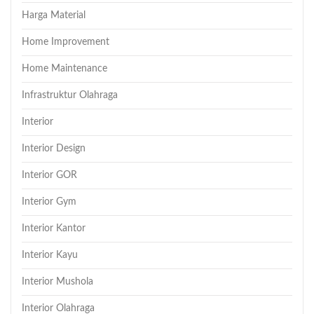
Harga Material
Home Improvement
Home Maintenance
Infrastruktur Olahraga
Interior
Interior Design
Interior GOR
Interior Gym
Interior Kantor
Interior Kayu
Interior Mushola
Interior Olahraga