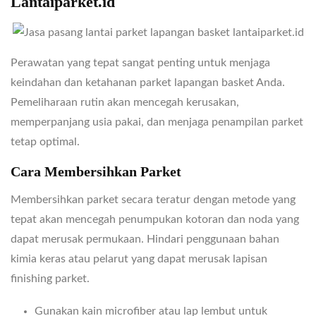
Lantaiparket.id
Perawatan yang tepat sangat penting untuk menjaga
keindahan dan ketahanan parket lapangan basket Anda.
Pemeliharaan rutin akan mencegah kerusakan,
memperpanjang usia pakai, dan menjaga penampilan parket
tetap optimal.
Cara Membersihkan Parket
Membersihkan parket secara teratur dengan metode yang
tepat akan mencegah penumpukan kotoran dan noda yang
dapat merusak permukaan. Hindari penggunaan bahan
kimia keras atau pelarut yang dapat merusak lapisan
finishing parket.
Gunakan kain microfiber atau lap lembut untuk