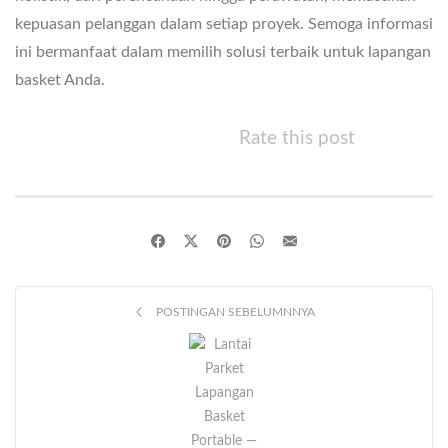
kepuasan pelanggan dalam setiap proyek. Semoga informasi
ini bermanfaat dalam memilih solusi terbaik untuk lapangan
basket Anda.
Rate this post
POSTINGAN SEBELUMNNYA