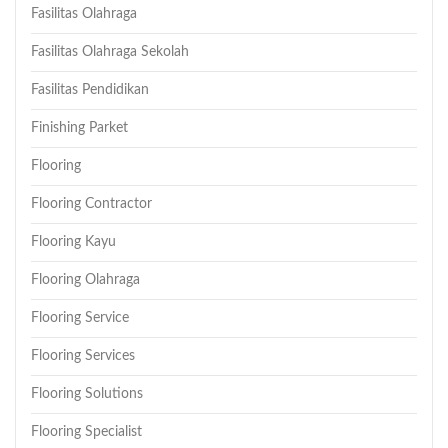
Fasilitas Olahraga
Fasilitas Olahraga Sekolah
Fasilitas Pendidikan
Finishing Parket
Flooring
Flooring Contractor
Flooring Kayu
Flooring Olahraga
Flooring Service
Flooring Services
Flooring Solutions
Flooring Specialist