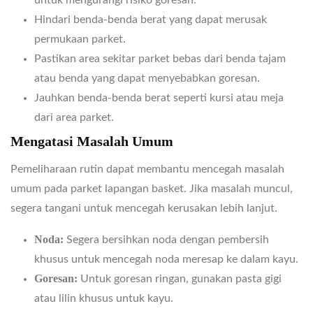
Hindari benda-benda berat yang dapat merusak
permukaan parket.
Pastikan area sekitar parket bebas dari benda tajam
atau benda yang dapat menyebabkan goresan.
Jauhkan benda-benda berat seperti kursi atau meja
dari area parket.
Mengatasi Masalah Umum
Pemeliharaan rutin dapat membantu mencegah masalah
umum pada parket lapangan basket. Jika masalah muncul,
segera tangani untuk mencegah kerusakan lebih lanjut.
Noda:
Segera bersihkan noda dengan pembersih
khusus untuk mencegah noda meresap ke dalam kayu.
Goresan:
Untuk goresan ringan, gunakan pasta gigi
atau lilin khusus untuk kayu.