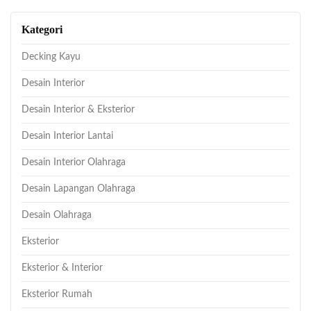
Kategori
Decking Kayu
Desain Interior
Desain Interior & Eksterior
Desain Interior Lantai
Desain Interior Olahraga
Desain Lapangan Olahraga
Desain Olahraga
Eksterior
Eksterior & Interior
Eksterior Rumah