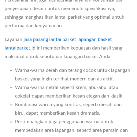
penyesuaian desain untuk memenuhi spesifikasinya,
sehingga menghasilkan lantai parket yang optimal untuk
performa dan kenyamanan.
Layanan
jasa pasang lantai parket lapangan basket
lantaiparket.id
ini memberikan kepuasan dan hasil yang
maksimal untuk kebutuhan lapangan basket Anda.
Warna-warna cerah dan terang cocok untuk lapangan
basket yang ingin terlihat modern dan atraktif.
Warna-warna netral seperti krem, abu-abu, atau
cokelat dapat memberikan kesan elegan dan klasik.
Kombinasi warna yang kontras, seperti merah dan
biru, dapat memberikan kesan dramatis.
Pertimbangkan juga penggunaan warna untuk
membedakan area lapangan, seperti area pemain dan