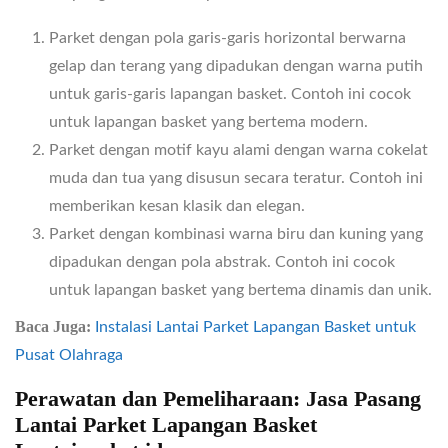
Parket dengan pola garis-garis horizontal berwarna
gelap dan terang yang dipadukan dengan warna putih
untuk garis-garis lapangan basket. Contoh ini cocok
untuk lapangan basket yang bertema modern.
Parket dengan motif kayu alami dengan warna cokelat
muda dan tua yang disusun secara teratur. Contoh ini
memberikan kesan klasik dan elegan.
Parket dengan kombinasi warna biru dan kuning yang
dipadukan dengan pola abstrak. Contoh ini cocok
untuk lapangan basket yang bertema dinamis dan unik.
Baca Juga:
Instalasi Lantai Parket Lapangan Basket untuk
Pusat Olahraga
Perawatan dan Pemeliharaan: Jasa Pasang
Lantai Parket Lapangan Basket