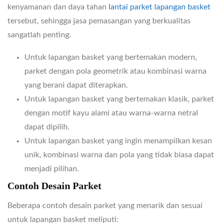
kenyamanan dan daya tahan
lantai parket lapangan basket
tersebut, sehingga jasa pemasangan yang berkualitas
sangatlah penting.
Untuk lapangan basket yang bertemakan modern,
parket dengan pola geometrik atau kombinasi warna
yang berani dapat diterapkan.
Untuk lapangan basket yang bertemakan klasik, parket
dengan motif kayu alami atau warna-warna netral
dapat dipilih.
Untuk lapangan basket yang ingin menampilkan kesan
unik, kombinasi warna dan pola yang tidak biasa dapat
menjadi pilihan.
Contoh Desain Parket
Beberapa contoh desain parket yang menarik dan sesuai
untuk lapangan basket meliputi: